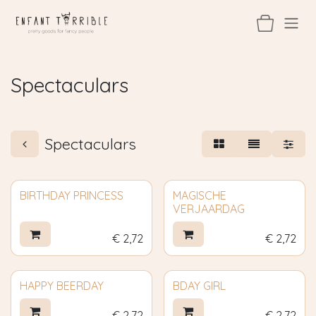
Overslaan naar inhoud
Spectaculars
Spectaculars
BIRTHDAY PRINCESS
MAGISCHE
VERJAARDAG
€
2,72
€
2,72
HAPPY BEERDAY
BDAY GIRL
€
2,72
€
2,72