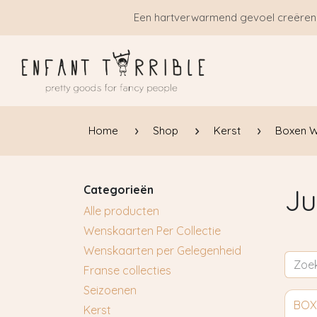
Overslaan naar inhoud
Een hartverwarmend gevoel creëren
Home
Shop
Kerst
Boxen W
Categorieën
Ju
Alle producten
Wenskaarten Per Collectie
Wenskaarten per Gelegenheid
Franse collecties
Seizoenen
BOX
Kerst