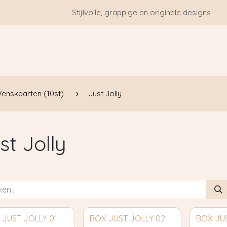
Stijlvolle, grappige en originele designs
HOME
WIE ZIJN WE?
BLOGS
CONTACT
enskaarten (10st)
Just Jolly
st Jolly
 JUST JOLLY 01
BOX JUST JOLLY 02
BOX JU