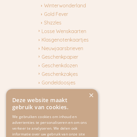
Winterwonderland
Gold Fever
Shizzles
Losse Wenskaarten
Klasgenotenkaartjes
Nieuwjaarsbrieven
Geschenkpapier
Geschenkdozen
Geschenkzakjes
Gondeldoosjes
Aan tafel
×
Deze website maakt
Gifttags
gebruik van cookies.
Masking Tape
Puzzels
We gebruiken cookies om inhoud en
advertenties te personaliseren en om ons
Adventkalender
verkeer te analyseren. We delen ook
Franse Collecties
informatie over uw gebruik van onze site