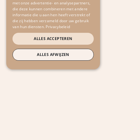
met onze advertentie- en analysepartners,
die deze kunnen combineren met andere
informatie die u aan hen heeft verstrekt of
die zij hebben verzameld door uw gebruik
van hun diensten.
Privacybeleid
ALLES ACCEPTEREN
ALLES AFWIJZEN