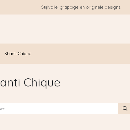
Stijlvolle, grappige en originele designs
HOME
WIE ZIJN WE?
BLOGS
CONTACT
Shanti Chique
anti Chique