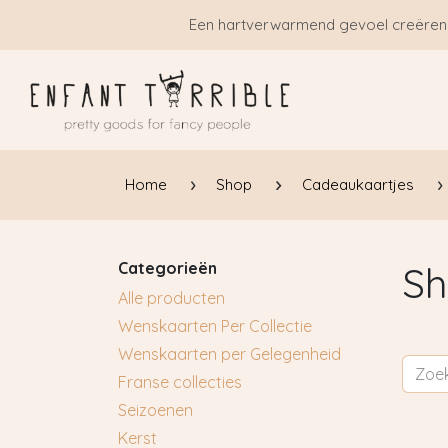
Overslaan naar inhoud
Een hartverwarmend gevoel creëren
Home
Shop
Cadeaukaartjes
Categorieën
Sh
Alle producten
Wenskaarten Per Collectie
Wenskaarten per Gelegenheid
Franse collecties
Seizoenen
Kerst