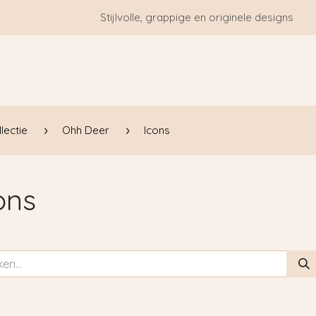
Stijlvolle, grappige en originele designs
HOME
WIE ZIJN WE?
BLOGS
CONTACT
lectie
Ohh Deer
Icons
ons