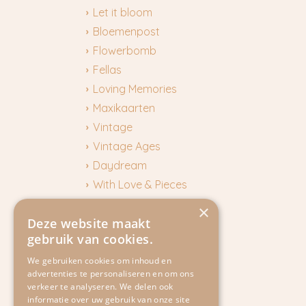
Let it bloom
Bloemenpost
Flowerbomb
Fellas
Loving Memories
Maxikaarten
Vintage
Vintage Ages
Daydream
With Love & Pieces
Muziekkaarten
×
Deze website maakt
Loulou
gebruik van cookies.
Paper Party
Spotlight
We gebruiken cookies om inhoud en
advertenties te personaliseren en om ons
Pixie
verkeer te analyseren. We delen ook
The Great Parade
informatie over uw gebruik van onze site