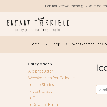
Overslaan naar inhoud
Een hartverwarmend gevoel creëren
Home
Shop
Wenskaarten Per Col
Categorieën
Ic
Alle producten
Wenskaarten Per Collectie
Little Stories
Just to say
OH
Down to Earth