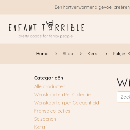
Overslaan naar inhoud
Een hartverwarmend gevoel creëren
Home
Shop
Kerst
Pakjes 
Categorieën
Wi
Alle producten
Wenskaarten Per Collectie
Wenskaarten per Gelegenheid
Franse collecties
Seizoenen
Kerst