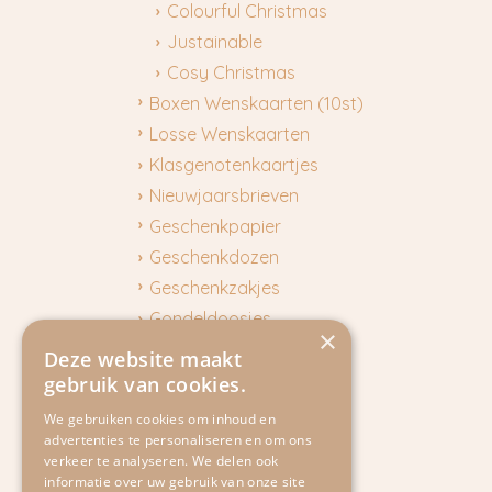
Colourful Christmas
Justainable
Cosy Christmas
Boxen Wenskaarten (10st)
Losse Wenskaarten
Klasgenotenkaartjes
Nieuwjaarsbrieven
Geschenkpapier
Geschenkdozen
Geschenkzakjes
Gondeldoosjes
×
Aan tafel
Deze website maakt
Gifttags
gebruik van cookies.
Masking Tape
We gebruiken cookies om inhoud en
advertenties te personaliseren en om ons
Puzzels
verkeer te analyseren. We delen ook
Adventkalender
informatie over uw gebruik van onze site