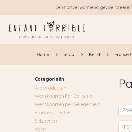
Overslaan naar inhoud
Een hartverwarmend gevoel creëren
Home
Shop
Kerst
Franse C
Categorieën
Pa
Alle producten
Wenskaarten Per Collectie
Wenskaarten per Gelegenheid
Franse collecties
Seizoenen
IT'S
Kerst