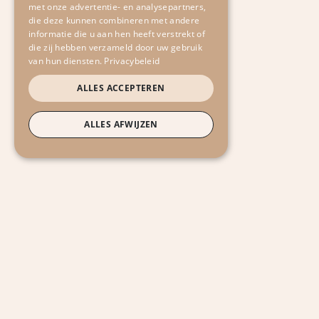
met onze advertentie- en analysepartners,
Back to School
die deze kunnen combineren met andere
Acties
informatie die u aan hen heeft verstrekt of
die zij hebben verzameld door uw gebruik
Toebehoren
van hun diensten.
Privacybeleid
ALLES ACCEPTEREN
ALLES AFWIJZEN