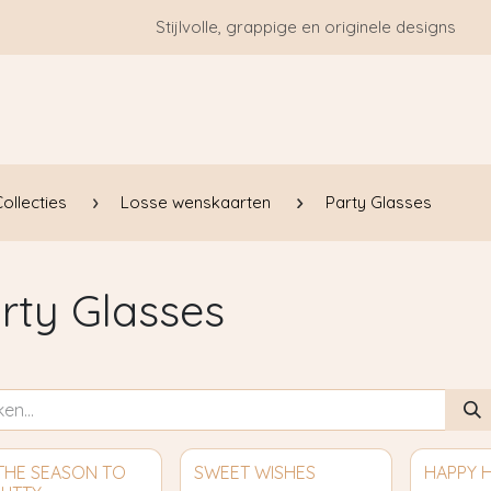
Stijlvolle, grappige en originele designs
HOME
WIE ZIJN WE?
BLOGS
CONTACT
ollecties
Losse wenskaarten
Party Glasses
rty Glasses
 THE SEASON TO
SWEET WISHES
HAPPY 