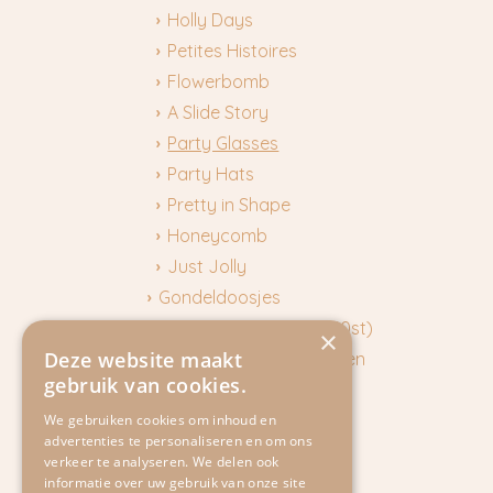
Holly Days
Petites Histoires
Flowerbomb
A Slide Story
Party Glasses
Party Hats
Pretty in Shape
Honeycomb
Just Jolly
Gondeldoosjes
Boxen Wenskaarten (10st)
×
Deze website maakt
Pakjes Kerstwenskaarten
gebruik van cookies.
Toebehoren
Cadeaukaartjes
We gebruiken cookies om inhoud en
advertenties te personaliseren en om ons
Stationery
verkeer te analyseren. We delen ook
Gift
informatie over uw gebruik van onze site