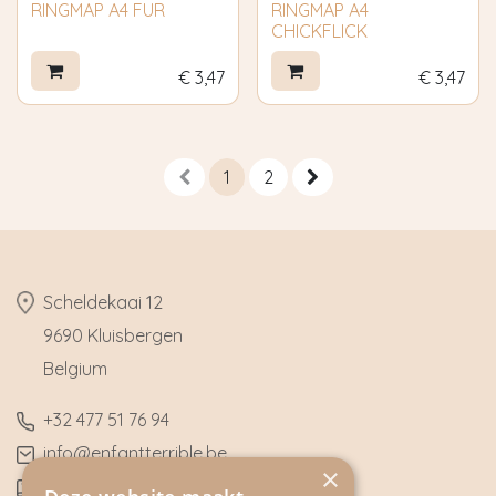
RINGMAP A4 FUR
RINGMAP A4
CHICKFLICK
€
3,47
€
3,47
1
2
​Scheldekaai 12
9690 Kluisbergen
​Belgium
​+32
477 51 76 94
​info@enfantterrible.be
×
BE0636790746