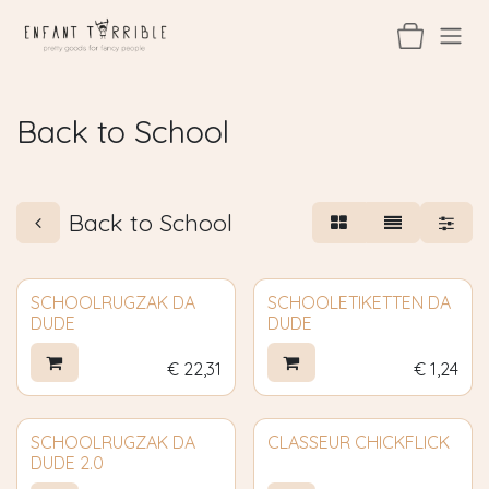
Overslaan naar inhoud
Back to School
Back to School
SCHOOLRUGZAK DA
SCHOOLETIKETTEN DA
DUDE
DUDE
€
22,31
€
1,24
SCHOOLRUGZAK DA
CLASSEUR CHICKFLICK
DUDE 2.0