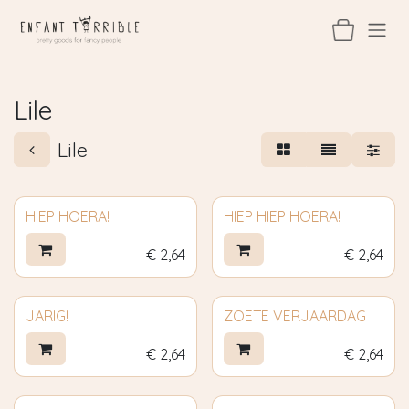
Overslaan naar inhoud
Lile
Lile
HIEP HOERA!
HIEP HIEP HOERA!
€
2,64
€
2,64
JARIG!
ZOETE VERJAARDAG
€
2,64
€
2,64