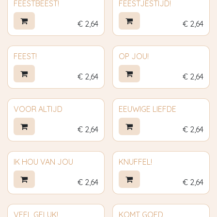
FEESTBEEST!
FEESTJESTIJD!
€
2,64
€
2,64
FEEST!
OP JOU!
€
2,64
€
2,64
VOOR ALTIJD
EEUWIGE LIEFDE
€
2,64
€
2,64
IK HOU VAN JOU
KNUFFEL!
€
2,64
€
2,64
VEEL GELUK!
KOMT GOED