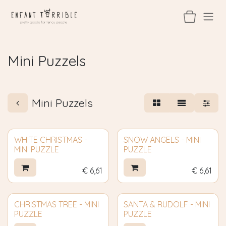
Overslaan naar inhoud
Mini Puzzels
Mini Puzzels
WHITE CHRISTMAS -
SNOW ANGELS - MINI
MINI PUZZLE
PUZZLE
€
6,61
€
6,61
CHRISTMAS TREE - MINI
SANTA & RUDOLF - MINI
PUZZLE
PUZZLE