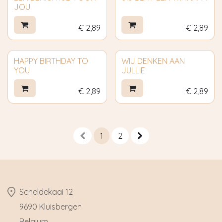
JOU
€
2,89
€
2,89
HAPPY BIRTHDAY TO
WIJ DENKEN AAN
YOU
JULLIE
€
2,89
€
2,89
1
2
​Scheldekaai 12
9690 Kluisbergen
​Belgium