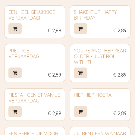
EEN HEEL GELUKKIGE
SHAKE IT UP! HAPPY
VERJAARDAG!
BIRTHDAY!
€
2,89
€
2,89
PRETTIGE
YOU'RE ANOTHER YEAR
VERJAARDAG
OLDER - JUST ROLL
WITH IT!
€
2,89
€
2,89
FIESTA - GENIET VAN JE
HIEP HIEP HOERA!
VERJAARDAG
€
2,89
€
2,89
EEN BERICHTJE VOOR
JIJ BENT EEN WINNAAR