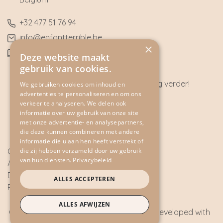
​+32
477 51 76 94
​info@enfantterrible.be
×
BE0636790746
Deze website maakt
gebruik van cookies.
Heeft u vragen? Wij helpen u graag verder!
We gebruiken cookies om inhoud en
advertenties te personaliseren en om ons
CONTACT
verkeer te analyseren. We delen ook
informatie over uw gebruik van onze site
met onze advertentie- en analysepartners,
die deze kunnen combineren met andere
informatie die u aan hen heeft verstrekt of
die zij hebben verzameld door uw gebruik
Cookie Policy
van hun diensten.
Privacybeleid
Algemene voorwaarden
Disclaimer
ALLES ACCEPTEREN
Privacy Policy
ALLES AFWIJZEN
Copyright © 2026 - All rights reserved - Developed with