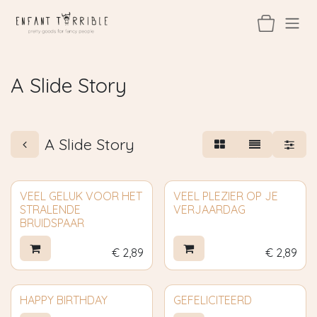
Overslaan naar inhoud
A Slide Story
A Slide Story
VEEL GELUK VOOR HET
VEEL PLEZIER OP JE
STRALENDE
VERJAARDAG
BRUIDSPAAR
€
2,89
€
2,89
HAPPY BIRTHDAY
GEFELICITEERD