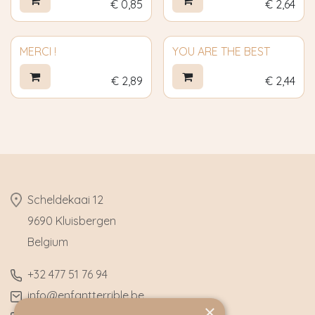
€
0,85
€
2,64
MERCI !
YOU ARE THE BEST
€
2,89
€
2,44
​Scheldekaai 12
9690 Kluisbergen
​Belgium
​+32
477 51 76 94
​info@enfantterrible.be
×