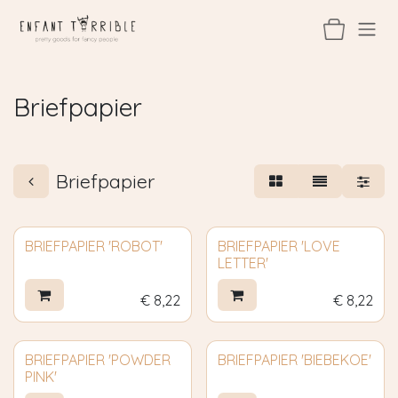
Overslaan naar inhoud
Briefpapier
Briefpapier
BRIEFPAPIER 'ROBOT'
BRIEFPAPIER 'LOVE
LETTER'
€
8,22
€
8,22
BRIEFPAPIER 'POWDER
BRIEFPAPIER 'BIEBEKOE'
PINK'