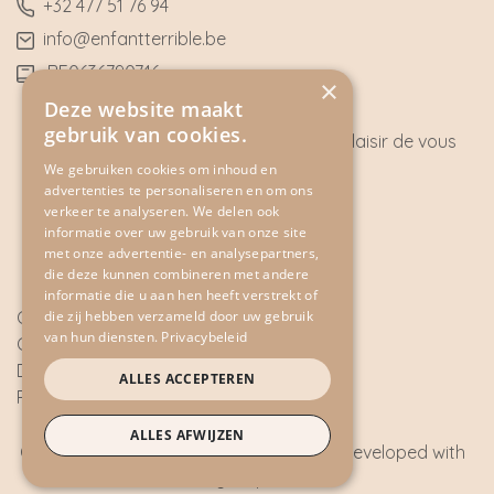
​+32
477 51 76 94
​info@enfantterrible.be
BE0636790746
×
Deze website maakt
gebruik van cookies.
Des questions ? Nous nous ferons un plaisir de vous
aider !
We gebruiken cookies om inhoud en
advertenties te personaliseren en om ons
CONTACT
verkeer te analyseren. We delen ook
informatie over uw gebruik van onze site
met onze advertentie- en analysepartners,
die deze kunnen combineren met andere
informatie die u aan hen heeft verstrekt of
Cookie Policy
die zij hebben verzameld door uw gebruik
van hun diensten.
Privacybeleid
Conditions Générales
Disclaimer
ALLES ACCEPTEREN
Privacy Policy
ALLES AFWIJZEN
Copyright © 2026 - All rights reserved - Developed with
by
2mprove