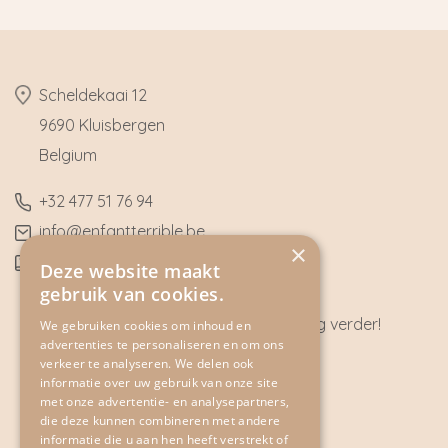
​Scheldekaai 12
9690 Kluisbergen
​Belgium
​+32
477 51 76 94
​info@enfantterrible.be
×
BE0636790746
Deze website maakt
gebruik van cookies.
Heeft u vragen? Wij helpen u graag verder!
We gebruiken cookies om inhoud en
advertenties te personaliseren en om ons
CONTACT
verkeer te analyseren. We delen ook
informatie over uw gebruik van onze site
met onze advertentie- en analysepartners,
die deze kunnen combineren met andere
informatie die u aan hen heeft verstrekt of