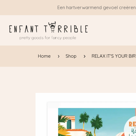
Overslaan naar inhoud
Een hartverwarmend gevoel creëren
Home
Shop
RELAX IT'S YOUR BI