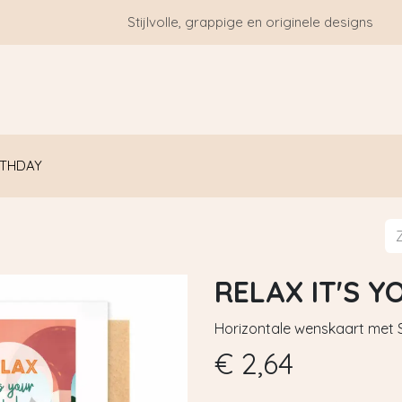
Stijlvolle, grappige en originele designs
HOME
WIE ZIJN WE?
BLOGS
CONTACT
RTHDAY
RELAX IT'S 
Horizontale wenskaart met S
€
2,64