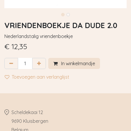
VRIENDENBOEKJE DA DUDE 2.0
Nederlandstalig vriendenboekje
€
12,35
In winkelmandje
Toevoegen aan verlanglijst
​Scheldekaai 12
9690 Kluisbergen
​Belgium