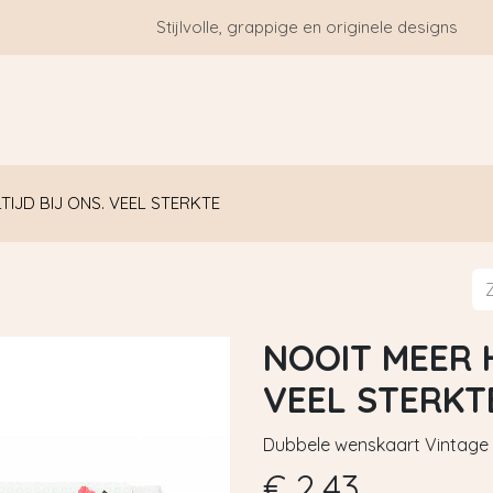
Stijlvolle, grappige en originele designs
HOME
WIE ZIJN WE?
BLOGS
CONTACT
TIJD BIJ ONS. VEEL STERKTE
NOOIT MEER H
VEEL STERKT
Dubbele wenskaart Vintage - 
€
2,43