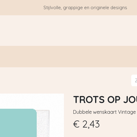
Stijlvolle, grappige en originele designs
HOME
WIE ZIJN WE?
BLOGS
CONTACT
TROTS OP JO
Dubbele wenskaart Vintage - 
€
2,43