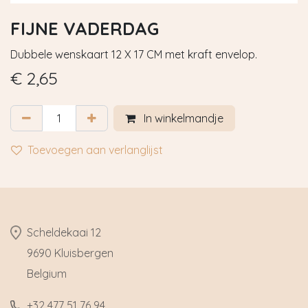
FIJNE VADERDAG
Dubbele wenskaart 12 X 17 CM met kraft envelop.
€
2,65
In winkelmandje
Toevoegen aan verlanglijst
​Scheldekaai 12
9690 Kluisbergen
​Belgium
​+32
477 51 76 94