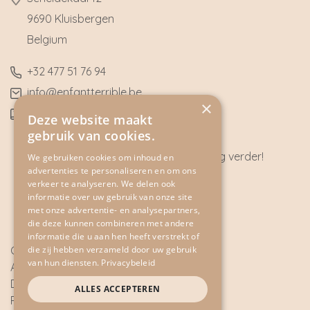
9690 Kluisbergen
​Belgium
​+32
477 51 76 94
​info@enfantterrible.be
×
BE0636790746
Deze website maakt
gebruik van cookies.
Heeft u vragen? Wij helpen u graag verder!
We gebruiken cookies om inhoud en
advertenties te personaliseren en om ons
CONTACT
verkeer te analyseren. We delen ook
informatie over uw gebruik van onze site
met onze advertentie- en analysepartners,
die deze kunnen combineren met andere
informatie die u aan hen heeft verstrekt of
die zij hebben verzameld door uw gebruik
Cookie Policy
van hun diensten.
Privacybeleid
Algemene voorwaarden
Disclaimer
ALLES ACCEPTEREN
Privacy Policy