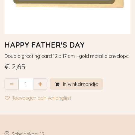
HAPPY FATHER'S DAY
Double greeting card 12 x 17 cm - gold metallic envelope
€
2,65
In winkelmandje
Toevoegen aan verlanglijst
​Scheldekaai 12