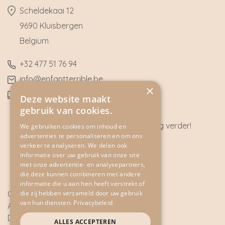
​Scheldekaai 12
9690 Kluisbergen
​Belgium
​+32
477 51 76 94
​info@enfantterrible.be
×
BE0636790746
Deze website maakt
gebruik van cookies.
Heeft u vragen? Wij helpen u graag verder!
We gebruiken cookies om inhoud en
advertenties te personaliseren en om ons
CONTACT
verkeer te analyseren. We delen ook
informatie over uw gebruik van onze site
met onze advertentie- en analysepartners,
die deze kunnen combineren met andere
informatie die u aan hen heeft verstrekt of
die zij hebben verzameld door uw gebruik
Cookie Policy
van hun diensten.
Privacybeleid
Algemene voorwaarden
Disclaimer
ALLES ACCEPTEREN