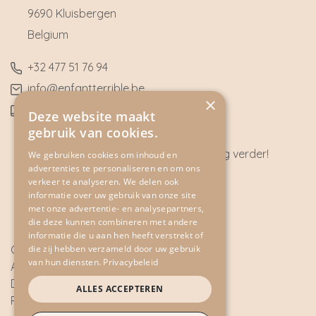
9690 Kluisbergen
​Belgium
​+32
477 51 76 94
​info@enfantterrible.be
×
BE0636790746
Deze website maakt
gebruik van cookies.
Heeft u vragen? Wij helpen u graag verder!
We gebruiken cookies om inhoud en
advertenties te personaliseren en om ons
CONTACT
verkeer te analyseren. We delen ook
informatie over uw gebruik van onze site
met onze advertentie- en analysepartners,
die deze kunnen combineren met andere
informatie die u aan hen heeft verstrekt of
die zij hebben verzameld door uw gebruik
Cookie Policy
van hun diensten.
Privacybeleid
Algemene voorwaarden
Disclaimer
ALLES ACCEPTEREN
Privacy Policy