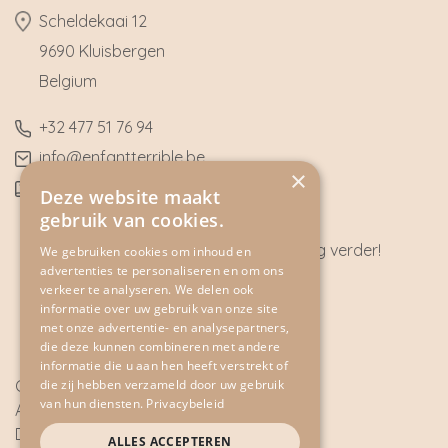
​Scheldekaai 12
9690 Kluisbergen
​Belgium
​+32
477 51 76 94
​info@enfantterrible.be
×
BE0636790746
Deze website maakt
gebruik van cookies.
Heeft u vragen? Wij helpen u graag verder!
We gebruiken cookies om inhoud en
advertenties te personaliseren en om ons
CONTACT
verkeer te analyseren. We delen ook
informatie over uw gebruik van onze site
met onze advertentie- en analysepartners,
die deze kunnen combineren met andere
informatie die u aan hen heeft verstrekt of
die zij hebben verzameld door uw gebruik
Cookie Policy
van hun diensten.
Privacybeleid
Algemene voorwaarden
Disclaimer
ALLES ACCEPTEREN