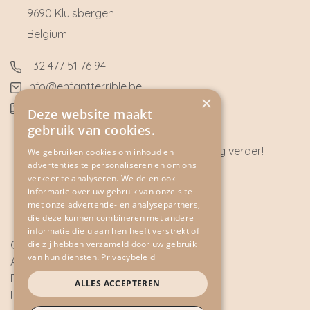
9690 Kluisbergen
​Belgium
​+32
477 51 76 94
​info@enfantterrible.be
×
BE0636790746
Deze website maakt
gebruik van cookies.
Heeft u vragen? Wij helpen u graag verder!
We gebruiken cookies om inhoud en
advertenties te personaliseren en om ons
CONTACT
verkeer te analyseren. We delen ook
informatie over uw gebruik van onze site
met onze advertentie- en analysepartners,
die deze kunnen combineren met andere
informatie die u aan hen heeft verstrekt of
die zij hebben verzameld door uw gebruik
Cookie Policy
van hun diensten.
Privacybeleid
Algemene voorwaarden
Disclaimer
ALLES ACCEPTEREN
Privacy Policy