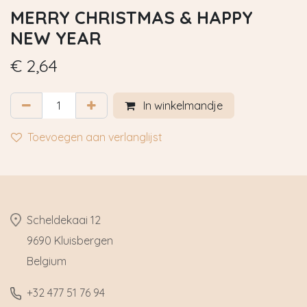
MERRY CHRISTMAS & HAPPY
NEW YEAR
€
2,64
In winkelmandje
Toevoegen aan verlanglijst
​Scheldekaai 12
9690 Kluisbergen
​Belgium
​+32
477 51 76 94