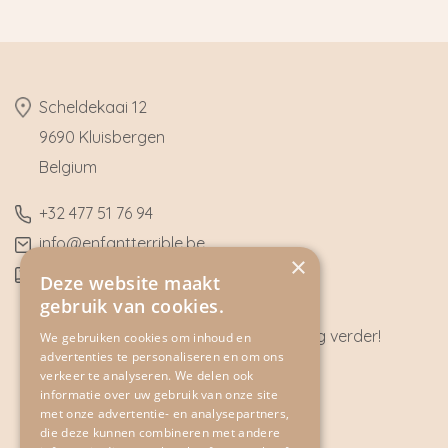
​Scheldekaai 12
9690 Kluisbergen
​Belgium
​+32
477 51 76 94
​info@enfantterrible.be
×
BE0636790746
Deze website maakt
gebruik van cookies.
Heeft u vragen? Wij helpen u graag verder!
We gebruiken cookies om inhoud en
advertenties te personaliseren en om ons
CONTACT
verkeer te analyseren. We delen ook
informatie over uw gebruik van onze site
met onze advertentie- en analysepartners,
die deze kunnen combineren met andere