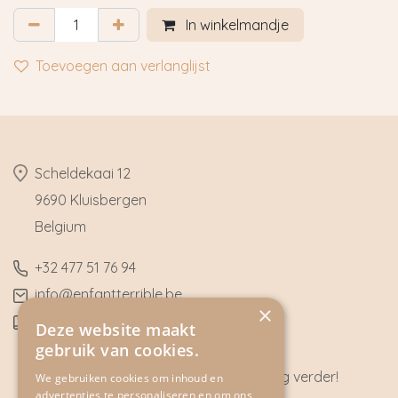
In winkelmandje
Toevoegen aan verlanglijst
​Scheldekaai 12
9690 Kluisbergen
​Belgium
​+32
477 51 76 94
​info@enfantterrible.be
×
BE0636790746
Deze website maakt
gebruik van cookies.
Heeft u vragen? Wij helpen u graag verder!
We gebruiken cookies om inhoud en
advertenties te personaliseren en om ons