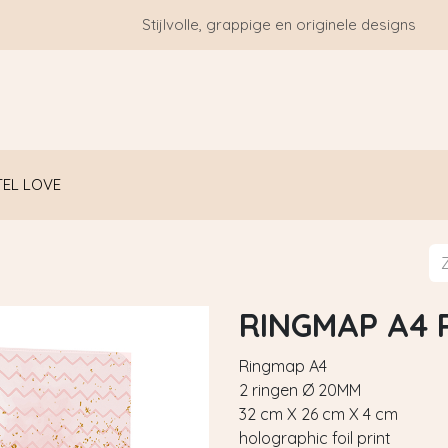
Stijlvolle, grappige en originele designs
HOME
WIE ZIJN WE?
BLOGS
CONTACT
TEL LOVE
RINGMAP A4 
Ringmap A4
2 ringen Ø 20MM
32 cm X 26 cm X 4 cm
holographic foil print