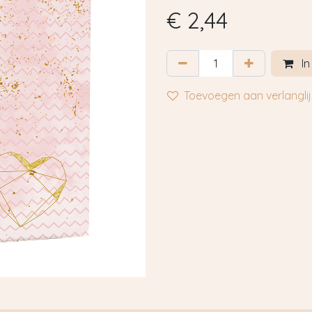
€
2,44
In
Toevoegen aan verlanglij