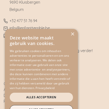
9690 Kluisbergen
​Belgium
​+32
477 51 76 94
​info@enfantterrible.be
×
BE0636790746
Deze website maakt
gebruik van cookies.
Heeft u vragen? Wij helpen u graag verder!
We gebruiken cookies om inhoud en
advertenties te personaliseren en om ons
CONTACT
verkeer te analyseren. We delen ook
informatie over uw gebruik van onze site
met onze advertentie- en analysepartners,
die deze kunnen combineren met andere
informatie die u aan hen heeft verstrekt of
Cookie Policy
die zij hebben verzameld door uw gebruik
van hun diensten.
Privacybeleid
Algemene voorwaarden
Disclaimer
ALLES ACCEPTEREN
Privacy Policy