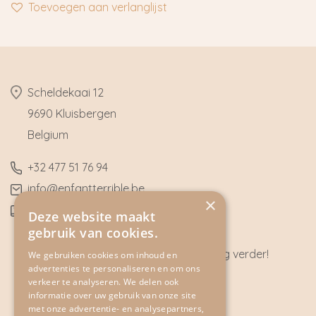
Toevoegen aan verlanglijst
​Scheldekaai 12
9690 Kluisbergen
​Belgium
​+32
477 51 76 94
​info@enfantterrible.be
×
BE0636790746
Deze website maakt
gebruik van cookies.
Heeft u vragen? Wij helpen u graag verder!
We gebruiken cookies om inhoud en
advertenties te personaliseren en om ons
CONTACT
verkeer te analyseren. We delen ook
informatie over uw gebruik van onze site
met onze advertentie- en analysepartners,