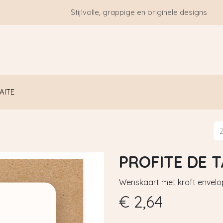
Stijlvolle, grappige en originele designs
HOME
WIE ZIJN WE?
BLOGS
CONTACT
AITE
PROFITE DE T
Wenskaart met kraft envelo
€
2,64