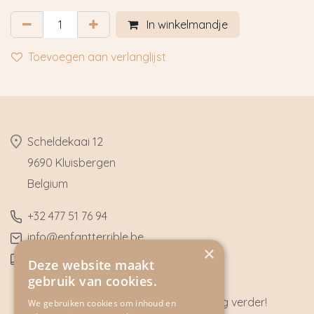
In winkelmandje
Toevoegen aan verlanglijst
​Scheldekaai 12
9690 Kluisbergen
​Belgium
​+32
477 51 76 94
​info@enfantterrible.be
×
BE0636790746
Deze website maakt
gebruik van cookies.
Heeft u vragen? Wij helpen u graag verder!
We gebruiken cookies om inhoud en