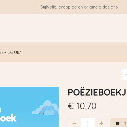
Stijlvolle, grappige en originele designs
HOME
WIE ZIJN WE?
BLOGS
CONTACT
ER DE UIL'
POËZIEBOEKJE
€
10,70
In