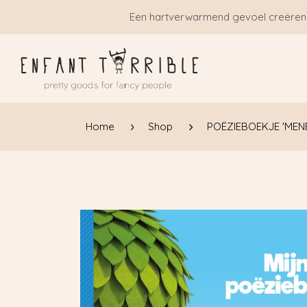
Overslaan naar inhoud
Een hartverwarmend gevoel creëren
Home
Shop
POËZIEBOEKJE 'MENE