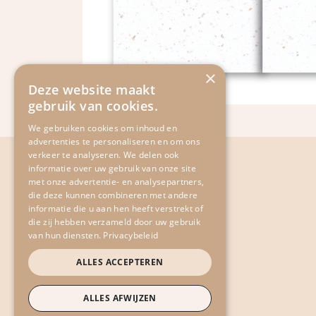
×
Deze website maakt
gebruik van cookies.
We gebruiken cookies om inhoud en
advertenties te personaliseren en om ons
verkeer te analyseren. We delen ook
informatie over uw gebruik van onze site
met onze advertentie- en analysepartners,
​Scheldekaai 12
die deze kunnen combineren met andere
9690 Kluisbergen
informatie die u aan hen heeft verstrekt of
die zij hebben verzameld door uw gebruik
​Belgium
van hun diensten.
Privacybeleid
​+32
477 51 76 94
ALLES ACCEPTEREN
​info@enfantterrible.be
ALLES AFWIJZEN
BE0636790746