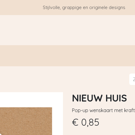
Stijlvolle, grappige en originele designs
HOME
WIE ZIJN WE?
BLOGS
CONTACT
NIEUW HUIS
Pop-up wenskaart met kraft
€
0,85