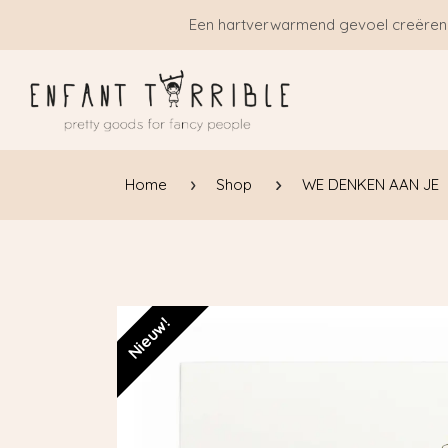
Overslaan naar inhoud
Een hartverwarmend gevoel creëren
Home
Shop
WE DENKEN AAN JE
Nieuw!