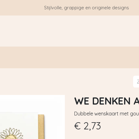
Stijlvolle, grappige en originele designs
HOME
WIE ZIJN WE?
BLOGS
CONTACT
WE DENKEN A
Dubbele wenskaart met gou
€
2,73