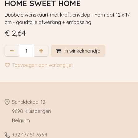
HOME SWEET HOME
Dubbele wenskaart met kraft envelop - Formaat 12 x 17
cm - goudfolie afwerking + embossing
€
2,64
In winkelmandje
Toevoegen aan verlanglijst
​Scheldekaai 12
9690 Kluisbergen
​Belgium
​+32
477 51 76 94