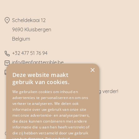
​Scheldekaai 12
9690 Kluisbergen
​Belgium
​+32
477 51 76 94
​info@enfantterrible.be
×
BE0636790746
Deze website maakt
gebruik van cookies.
Heeft u vragen? Wij helpen u graag verder!
We gebruiken cookies om inhoud en
advertenties te personaliseren en om ons
CONTACT
verkeer te analyseren. We delen ook
informatie over uw gebruik van onze site
met onze advertentie- en analysepartners,
die deze kunnen combineren met andere
informatie die u aan hen heeft verstrekt of
die zij hebben verzameld door uw gebruik
Cookie Policy
van hun diensten.
Privacybeleid