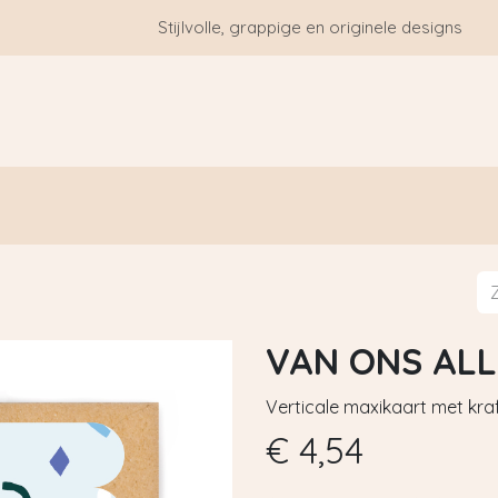
Stijlvolle, grappige en originele designs
HOME
WIE ZIJN WE?
BLOGS
CONTACT
VAN ONS AL
Verticale maxikaart met kraf
€
4,54