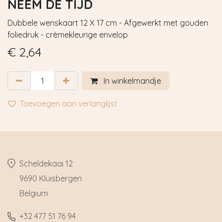
NEEM DE TIJD
Dubbele wenskaart 12 X 17 cm - Afgewerkt met gouden
foliedruk - crèmekleurige envelop
€
2,64
In winkelmandje
Toevoegen aan verlanglijst
​Scheldekaai 12
9690 Kluisbergen
​Belgium
​+32
477 51 76 94