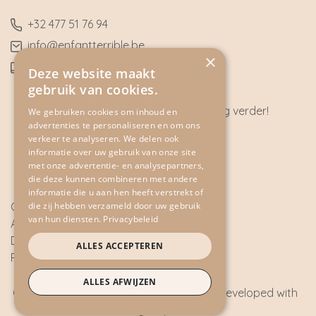
​+32
477 51 76 94
​info@enfantterrible.be
×
BE0636790746
Deze website maakt
gebruik van cookies.
Heeft u vragen? Wij helpen u graag verder!
We gebruiken cookies om inhoud en
advertenties te personaliseren en om ons
CONTACT
verkeer te analyseren. We delen ook
informatie over uw gebruik van onze site
met onze advertentie- en analysepartners,
die deze kunnen combineren met andere
informatie die u aan hen heeft verstrekt of
Cookie Policy
die zij hebben verzameld door uw gebruik
van hun diensten.
Privacybeleid
Algemene voorwaarden
Disclaimer
ALLES ACCEPTEREN
Privacy Policy
ALLES AFWIJZEN
Copyright © 2026 - All rights reserved - Developed with
by
2mprove