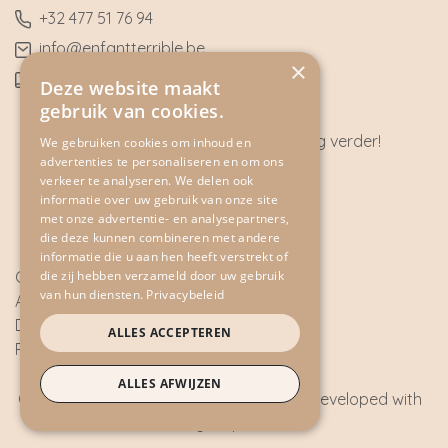
​+32
477 51 76 94
​info@enfantterrible.be
×
BE0636790746
Deze website maakt
gebruik van cookies.
Heeft u vragen? Wij helpen u graag verder!
We gebruiken cookies om inhoud en
advertenties te personaliseren en om ons
CONTACT
verkeer te analyseren. We delen ook
informatie over uw gebruik van onze site
met onze advertentie- en analysepartners,
die deze kunnen combineren met andere
informatie die u aan hen heeft verstrekt of
Cookie Policy
die zij hebben verzameld door uw gebruik
van hun diensten.
Privacybeleid
Algemene voorwaarden
Disclaimer
ALLES ACCEPTEREN
Privacy Policy
ALLES AFWIJZEN
Copyright © 2026 - All rights reserved - Developed with
by
2mprove