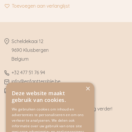
Toevoegen aan verlanglijst
​Scheldekaai 12
9690 Kluisbergen
​Belgium
​+32
477 51 76 94
​info@enfantterrible.be
×
BE0636790746
Deze website maakt
gebruik van cookies.
Heeft u vragen? Wij helpen u graag verder!
We gebruiken cookies om inhoud en
advertenties te personaliseren en om ons
CONTACT
verkeer te analyseren. We delen ook
informatie over uw gebruik van onze site
met onze advertentie- en analysepartners,