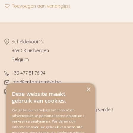
Toevoegen aan verlanglijst
​Scheldekaai 12
9690 Kluisbergen
​Belgium
​+32
477 51 76 94
​info@enfantterrible.be
×
BE0636790746
Deze website maakt
gebruik van cookies.
Heeft u vragen? Wij helpen u graag verder!
We gebruiken cookies om inhoud en
advertenties te personaliseren en om ons
CONTACT
verkeer te analyseren. We delen ook
informatie over uw gebruik van onze site
met onze advertentie- en analysepartners,