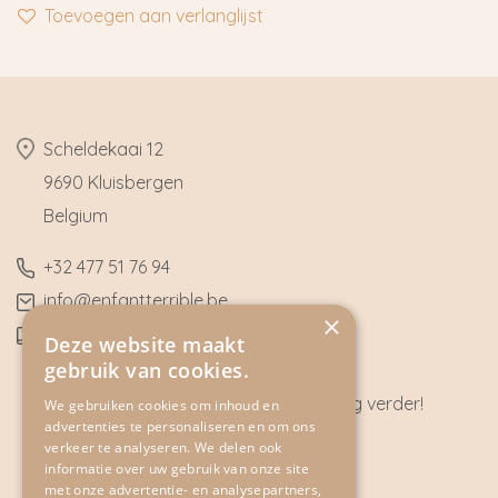
Toevoegen aan verlanglijst
​Scheldekaai 12
9690 Kluisbergen
​Belgium
​+32
477 51 76 94
​info@enfantterrible.be
×
BE0636790746
Deze website maakt
gebruik van cookies.
Heeft u vragen? Wij helpen u graag verder!
We gebruiken cookies om inhoud en
advertenties te personaliseren en om ons
CONTACT
verkeer te analyseren. We delen ook
informatie over uw gebruik van onze site
met onze advertentie- en analysepartners,