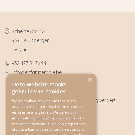
​Scheldekaai 12
9690 Kluisbergen
​Belgium
​+32
477 51 76 94
​info@enfantterrible.be
×
BE0636790746
Deze website maakt
gebruik van cookies.
Heeft u vragen? Wij helpen u graag verder!
We gebruiken cookies om inhoud en
advertenties te personaliseren en om ons
CONTACT
verkeer te analyseren. We delen ook
informatie over uw gebruik van onze site
met onze advertentie- en analysepartners,
die deze kunnen combineren met andere