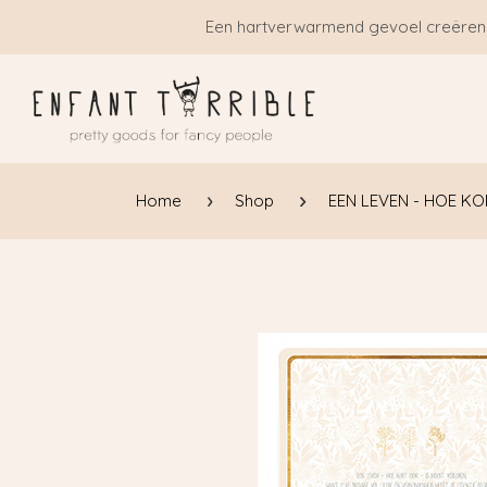
Overslaan naar inhoud
Een hartverwarmend gevoel creëren
Home
Shop
EEN LEVEN - HOE KO