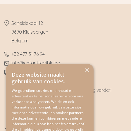
​Scheldekaai 12
9690 Kluisbergen
​Belgium
​+32
477 51 76 94
​info@enfantterrible.be
×
BE0636790746
Deze website maakt
gebruik van cookies.
Heeft u vragen? Wij helpen u graag verder!
We gebruiken cookies om inhoud en
advertenties te personaliseren en om ons
CONTACT
verkeer te analyseren. We delen ook
informatie over uw gebruik van onze site
met onze advertentie- en analysepartners,
die deze kunnen combineren met andere
informatie die u aan hen heeft verstrekt of
Cookie Policy
die zij hebben verzameld door uw gebruik