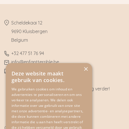
​Scheldekaai 12
9690 Kluisbergen
​Belgium
​+32
477 51 76 94
​info@enfantterrible.be
×
BE0636790746
Deze website maakt
gebruik van cookies.
Heeft u vragen? Wij helpen u graag verder!
We gebruiken cookies om inhoud en
advertenties te personaliseren en om ons
CONTACT
verkeer te analyseren. We delen ook
informatie over uw gebruik van onze site
met onze advertentie- en analysepartners,
die deze kunnen combineren met andere
informatie die u aan hen heeft verstrekt of
Cookie Policy
die zij hebben verzameld door uw gebruik