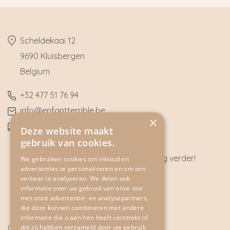
​Scheldekaai 12
9690 Kluisbergen
​Belgium
​+32
477 51 76 94
​info@enfantterrible.be
×
BE0636790746
Deze website maakt
gebruik van cookies.
Heeft u vragen? Wij helpen u graag verder!
We gebruiken cookies om inhoud en
advertenties te personaliseren en om ons
CONTACT
verkeer te analyseren. We delen ook
informatie over uw gebruik van onze site
met onze advertentie- en analysepartners,
die deze kunnen combineren met andere
informatie die u aan hen heeft verstrekt of
Cookie Policy
die zij hebben verzameld door uw gebruik