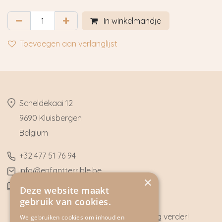
In winkelmandje
Toevoegen aan verlanglijst
​Scheldekaai 12
9690 Kluisbergen
​Belgium
​+32
477 51 76 94
​info@enfantterrible.be
×
BE0636790746
Deze website maakt
gebruik van cookies.
Heeft u vragen? Wij helpen u graag verder!
We gebruiken cookies om inhoud en